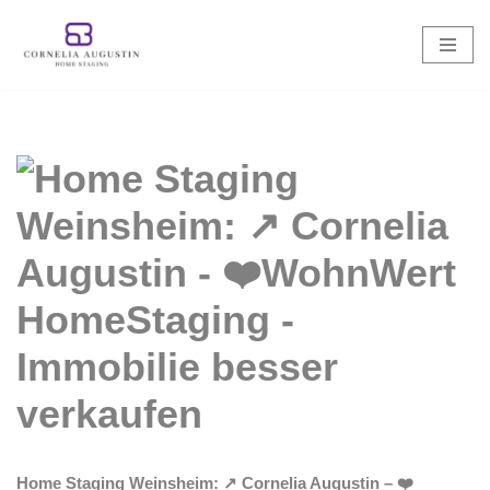
Zum
Inhalt
springen
Home Staging Weinsheim: ↗️ Cornelia Augustin – ❤️