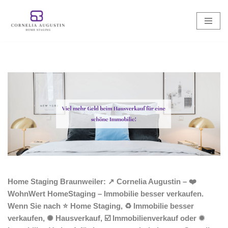
Zum
Inhalt
springen
Home Staging Braunweiler: ↗️ Cornelia Augustin – ❤️
WohnWert HomeStaging – Immobilie besser verkaufen.
Wenn Sie nach ⭐ Home Staging, ♻ Immobilie besser
verkaufen, ✺ Hausverkauf, ☑️ Immobilienverkauf oder ✹