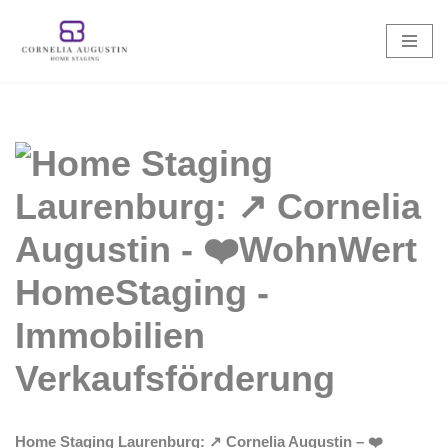
Zum
Inhalt
springen
Home Staging Laurenburg: ↗️ Cornelia Augustin – ❤️