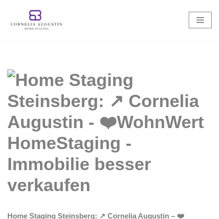
Zum
Inhalt
springen
Home Staging Steinsberg: ↗️ Cornelia Augustin – ❤️