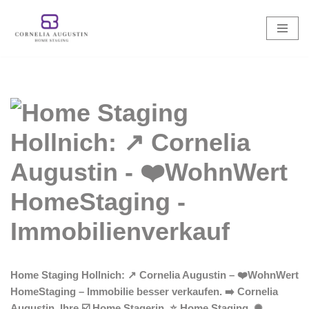
Zum
Inhalt
springen
Home Staging Hollnich: ↗️ Cornelia Augustin – ❤️WohnWert
HomeStaging – Immobilie besser verkaufen. ➡️ Cornelia
Augustin, Ihre ☑️ Home Stagerin. ⭐ Home Staging, ✺