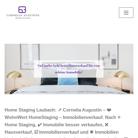
Zum
Inhalt
springen
Home Staging Laubach: ↗️ Cornelia Augustin – ❤️
WohnWert HomeStaging – Immobilienverkauf. Nach ⭐
Home Staging, ✔️ Immobilie besser verkaufen, ❌
Hausverkauf, ☑️ Immobilienverkauf und ✹ Immobilien