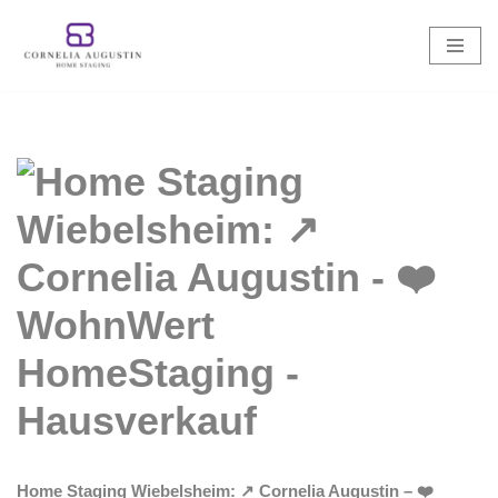
Zum
Inhalt
springen
Home Staging Wiebelsheim: ↗️ Cornelia Augustin – ❤️