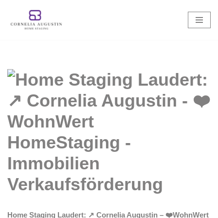
Zum
Inhalt
springen
Home Staging Laudert: ↗️ Cornelia Augustin – ❤️WohnWert