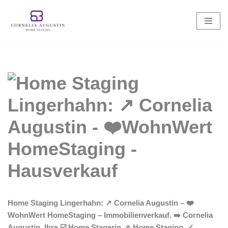
Zum
Inhalt
springen
Home Staging Lingerhahn: ↗️ Cornelia Augustin – ❤️
WohnWert HomeStaging – Immobilienverkauf. ➡️ Cornelia
Augustin, Ihre ☑️ Home Stagerin. ⭐ Home Staging, ✓