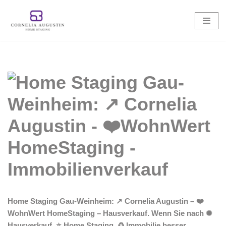
Zum
Inhalt
springen
Home Staging Gau-Weinheim: ↗️ Cornelia Augustin – ❤️
WohnWert HomeStaging – Hausverkauf. Wenn Sie nach ✺
Hausverkauf, ⭐ Home Staging, ♻ Immobilie besser