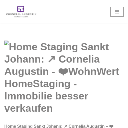
Zum
Inhalt
springen
Home Staging Sankt Johann: ↗️ Cornelia Augustin – ❤️