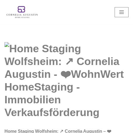
Zum
Inhalt
springen
Home Staging Wolfsheim: ↗️ Cornelia Augustin – ❤️