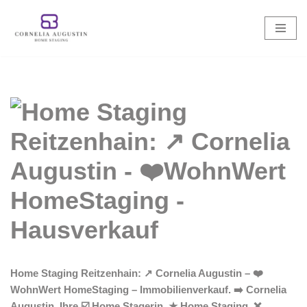
Zum
Inhalt
springen
Home Staging Reitzenhain: ↗️ Cornelia Augustin – ❤️
WohnWert HomeStaging – Immobilienverkauf. ➡️ Cornelia
Augustin, Ihre ☑️ Home Stagerin. ★ Home Staging, ❌