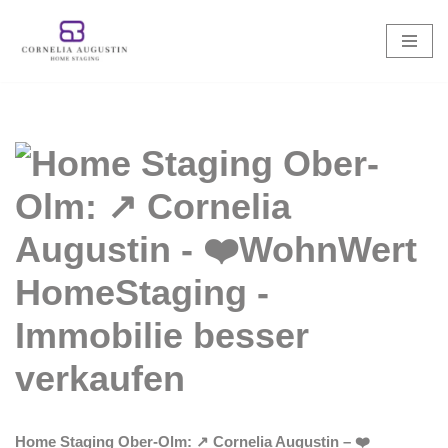
Zum
Inhalt
springen
Home Staging Ober-Olm: ↗️ Cornelia Augustin – ❤️