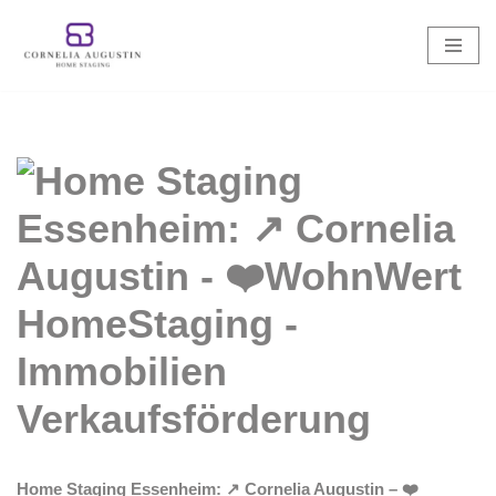
Zum
Inhalt
springen
Home Staging Essenheim: ↗️ Cornelia Augustin – ❤️