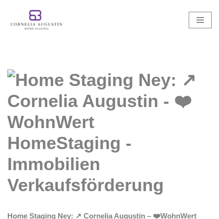
Zum
Inhalt
springen
Home Staging Ney: ↗️ Cornelia Augustin – ❤️WohnWert