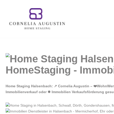
Zum
Inhalt
springen
Home Staging Halsenbach: ↗️ Cornelia Augustin – ❤️WohnWert
Immobilienverkauf oder ✹ Immobilien Verkaufsförderung gesuc