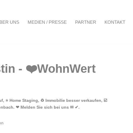
BER UNS
MEDIEN / PRESSE
PARTNER
KONTAKT
Projekte
Über uns
Medien / Presse
Partner
Kontakt
, ⭐ Home Staging, ♻ Immobilie besser verkaufen, ☑️
enbach. ❤ Melden Sie sich bei uns ✉ ✔.