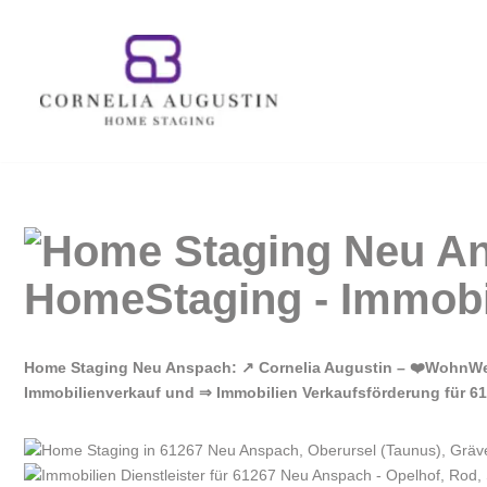
Zum
Inhalt
springen
Home Staging Neu Anspach: ↗️ Cornelia Augustin – ❤️WohnWe
Immobilienverkauf und ⇒ Immobilien Verkaufsförderung für 612