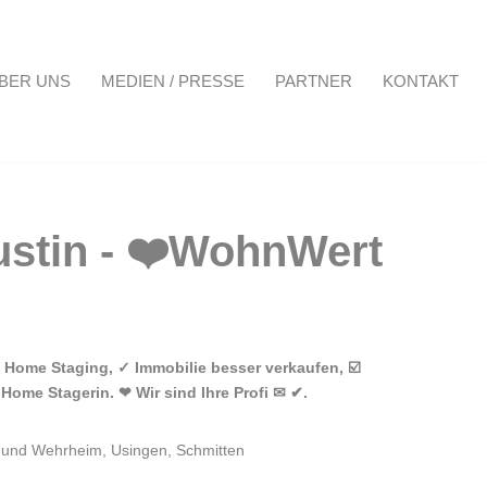
BER UNS
MEDIEN / PRESSE
PARTNER
KONTAKT
Projekte
Über uns
Medien / Presse
Partner
Kontakt
Home Staging, ✓ Immobilie besser verkaufen, ☑️
ome Stagerin. ❤ Wir sind Ihre Profi ✉ ✔.