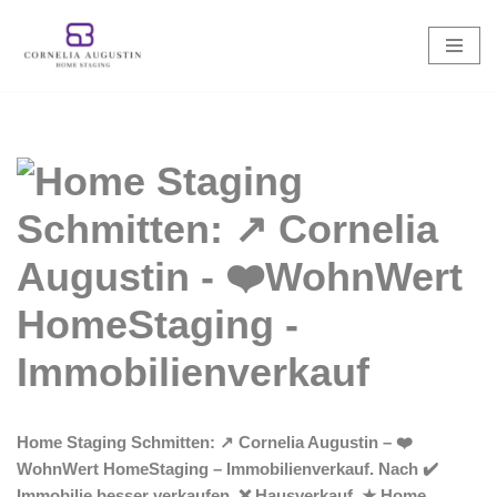
Zum
Inhalt
springen
Home Staging Schmitten: ↗️ Cornelia Augustin – ❤️
WohnWert HomeStaging – Immobilienverkauf. Nach ✔️
Immobilie besser verkaufen, ❌ Hausverkauf, ★ Home