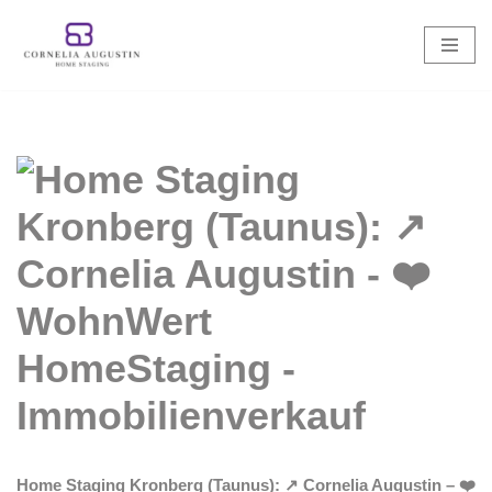
Zum
Inhalt
springen
Home Staging Kronberg (Taunus): ↗️ Cornelia Augustin – ❤️