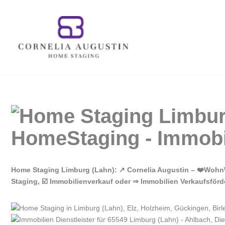
Zum
Inhalt
springen
Home Staging Limburg (Lahn): ↗️ Cornelia Augustin – ❤️Wohn
Staging, ☑️ Immobilienverkauf oder ⇒ Immobilien Verkaufsförd