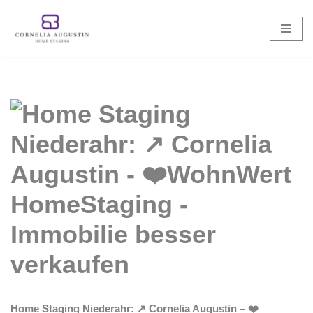
Zum
Inhalt
springen
Home Staging Niederahr: ↗️ Cornelia Augustin – ❤️