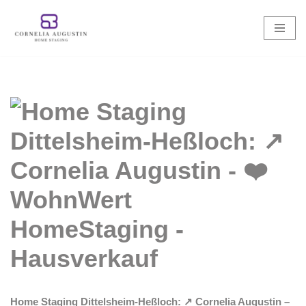
Zum
Inhalt
springen
Home Staging Dittelsheim-Heßloch: ↗️ Cornelia Augustin –