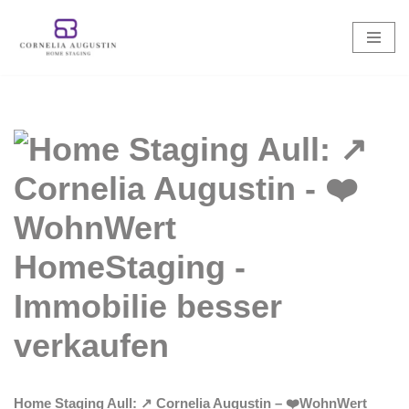
Zum
Inhalt
springen
Home Staging Aull: ↗️ Cornelia Augustin – ❤️WohnWert