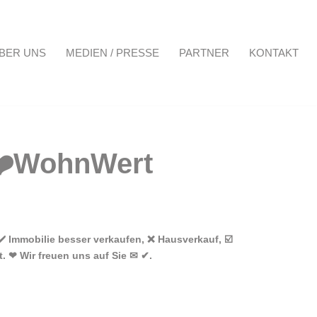
BER UNS
MEDIEN / PRESSE
PARTNER
KONTAKT
Projekte
Über uns
Medien / Presse
Partner
Kontakt
 Immobilie besser verkaufen, ❌ Hausverkauf, ☑️
. ❤ Wir freuen uns auf Sie ✉ ✔.