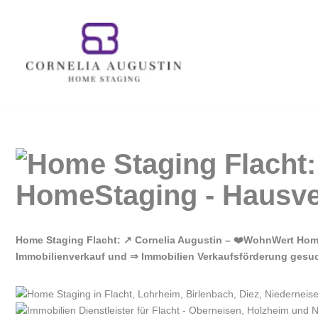
Zum
Inhalt
springen
Home Staging Flacht: ↗️ Cornelia Augustin – ❤️WohnWert Home
Immobilienverkauf und ⇒ Immobilien Verkaufsförderung gesucht