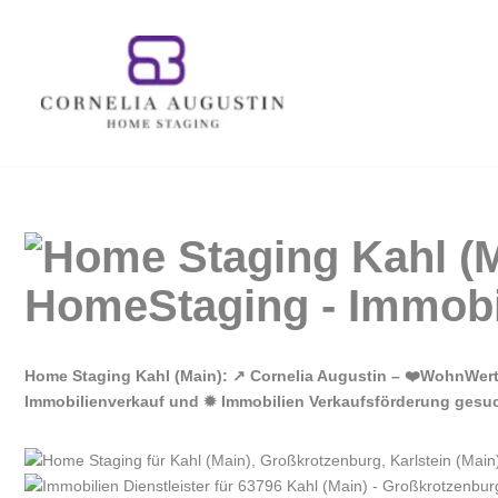
Zum
Inhalt
springen
Home Staging Kahl (Main): ↗️ Cornelia Augustin – ❤️WohnWert
Immobilienverkauf und ✹ Immobilien Verkaufsförderung gesucht