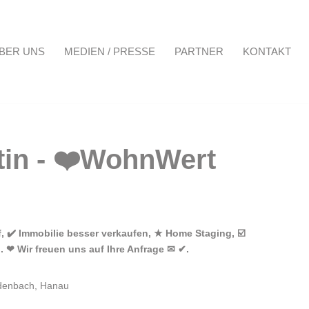
BER UNS
MEDIEN / PRESSE
PARTNER
KONTAKT
Projekte
Über uns
Medien / Presse
Partner
Kontakt
 ✔️ Immobilie besser verkaufen, ★ Home Staging, ☑️
 ❤ Wir freuen uns auf Ihre Anfrage ✉ ✔.