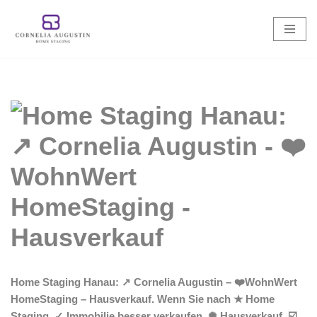
Zum
Inhalt
springen
Home Staging Hanau: ↗️ Cornelia Augustin – ❤️WohnWert
HomeStaging – Hausverkauf. Wenn Sie nach ★ Home
Staging, ✓ Immobilie besser verkaufen, ✺ Hausverkauf, ☑️