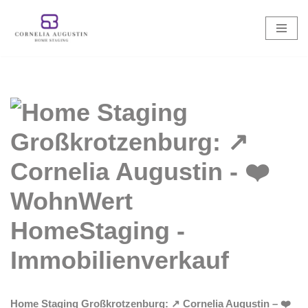
Zum
Inhalt
springen
Home Staging Großkrotzenburg: ↗️ Cornelia Augustin – ❤️