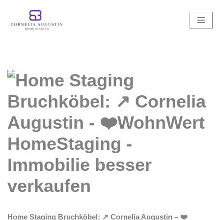
Zum
Inhalt
springen
Home Staging Bruchköbel: ↗️ Cornelia Augustin – ❤️