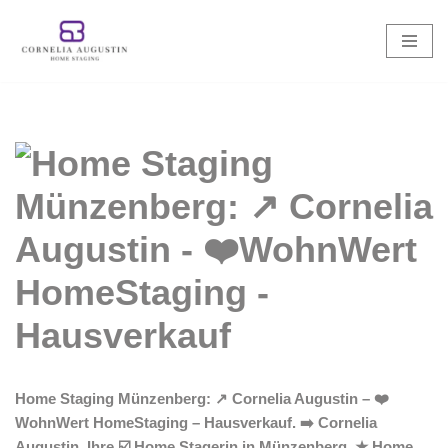
Zum
Inhalt
springen
Home Staging Münzenberg: ↗️ Cornelia Augustin – ❤️
WohnWert HomeStaging – Hausverkauf. ➡️ Cornelia
Augustin, Ihre ☑️ Home Stagerin in Münzenberg. ★ Home