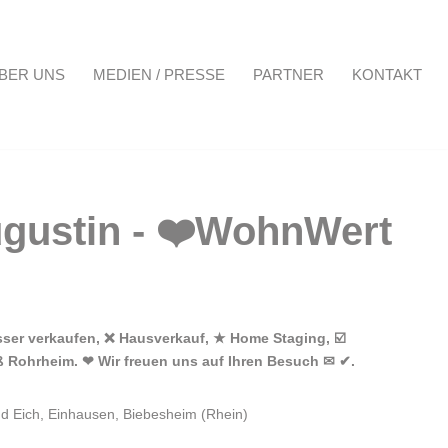
BER UNS
MEDIEN / PRESSE
PARTNER
KONTAKT
Projekte
Über uns
Medien / Presse
Partner
Kontakt
ser verkaufen, ❌ Hausverkauf, ★ Home Staging, ☑️
ß Rohrheim. ❤ Wir freuen uns auf Ihren Besuch ✉ ✔.