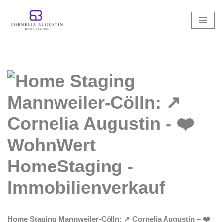
Zum
Inhalt
springen
Home Staging Mannweiler-Cölln: ↗️ Cornelia Augustin – ❤️