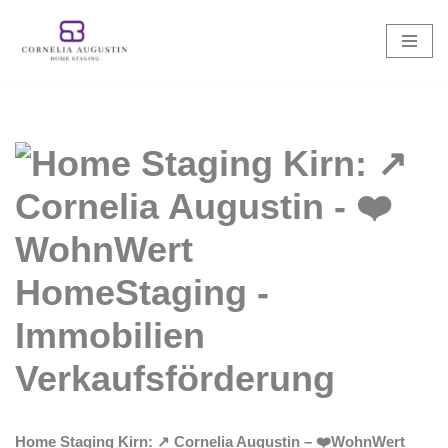
Zum
Inhalt
springen
Home Staging Kirn: ↗️ Cornelia Augustin – ❤️WohnWert