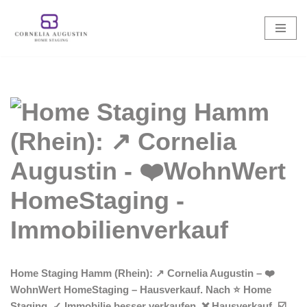
Zum
Inhalt
springen
Home Staging Hamm (Rhein): ↗️ Cornelia Augustin – ❤️
WohnWert HomeStaging – Hausverkauf. Nach ⭐ Home
Staging, ✓ Immobilie besser verkaufen, ❌ Hausverkauf, ☑️