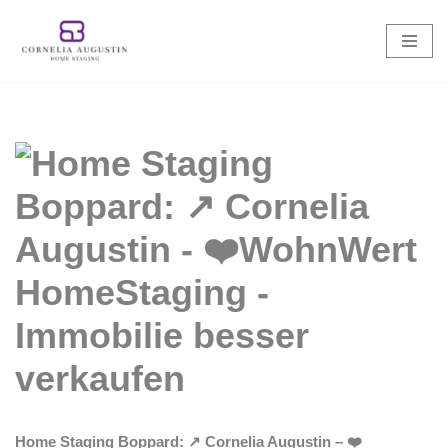
Zum
Inhalt
springen
Home Staging Boppard: ↗️ Cornelia Augustin – ❤️