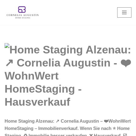
Zum
Inhalt
springen
Home Staging Alzenau: ↗️ Cornelia Augustin – ❤️WohnWert
HomeStaging – Immobilienverkauf. Wenn Sie nach ⭐ Home
Staging, ♻ Immobilie besser verkaufen, ❌ Hausverkauf, ☑️