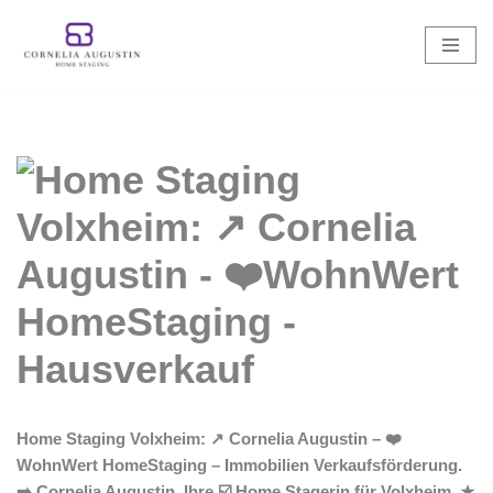
Zum
Inhalt
springen
Home Staging Volxheim: ↗️ Cornelia Augustin – ❤️
WohnWert HomeStaging – Immobilien Verkaufsförderung.
➡️ Cornelia Augustin, Ihre ☑️ Home Stagerin für Volxheim. ★