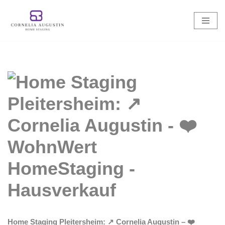
Zum
Inhalt
springen
Home Staging Pleitersheim: ↗️ Cornelia Augustin – ❤️