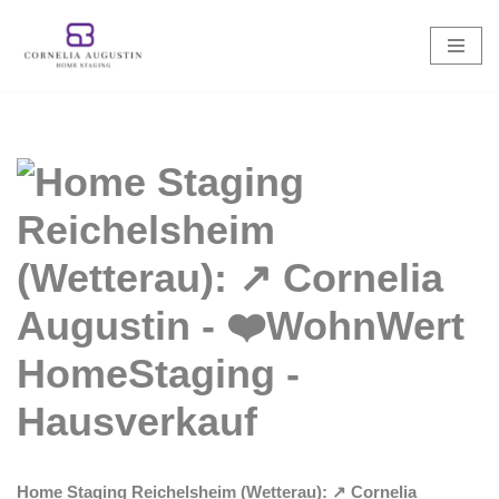
Zum
Inhalt
springen
Home Staging Reichelsheim (Wetterau): ↗️ Cornelia