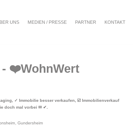
BER UNS
MEDIEN / PRESSE
PARTNER
KONTAKT
Projekte
Über uns
Medien / Presse
Partner
Kontakt
ging, ✓ Immobilie besser verkaufen, ☑️ Immobilienverkauf
ie doch mal vorbei ✉ ✔.