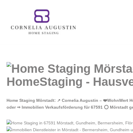
Zum
Inhalt
springen
Home Staging Mörstadt: ↗️ Cornelia Augustin – ❤️WohnWert H
oder ⇒ Immobilien Verkaufsförderung für 67591 ⭕ Mörstadt ge