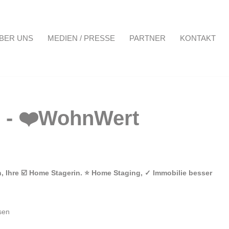
BER UNS
MEDIEN / PRESSE
PARTNER
KONTAKT
Projekte
Über uns
Medien / Presse
Partner
Kontakt
 Ihre ☑️ Home Stagerin. ⭐ Home Staging, ✓ Immobilie besser
.