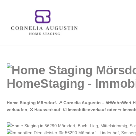
Zum
Inhalt
springen
Home Staging Mörsdorf: ↗️ Cornelia Augustin – ❤️WohnWert Ho
verkaufen, ❌ Hausverkauf, ☑️ Immobilienverkauf oder ⇒ Immo