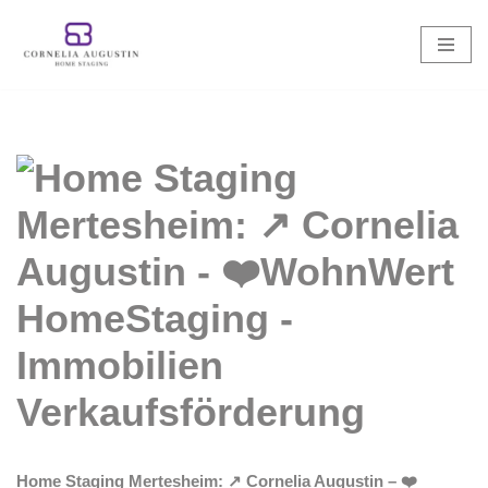
Zum
Inhalt
springen
Home Staging Mertesheim: ↗️ Cornelia Augustin – ❤️