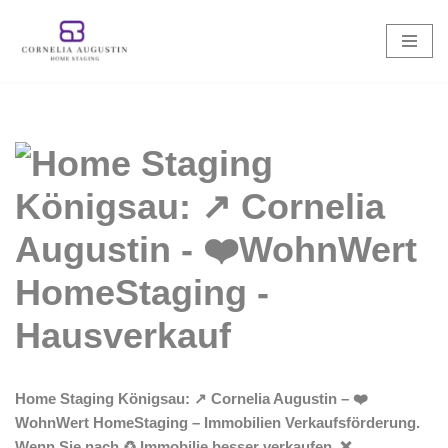
Zum
Inhalt
springen
Home Staging Königsau: ↗️ Cornelia Augustin – ❤️
WohnWert HomeStaging – Immobilien Verkaufsförderung.
Wenn Sie nach ♻ Immobilie besser verkaufen, ❌