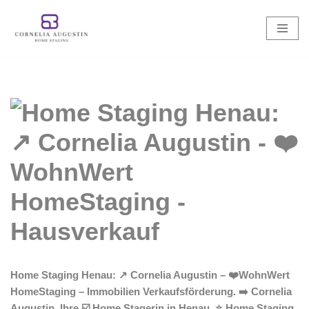
Zum
Inhalt
springen
Home Staging Henau: ↗️ Cornelia Augustin – ❤️WohnWert
HomeStaging – Immobilien Verkaufsförderung. ➡️ Cornelia
Augustin, Ihre ☑️ Home Stagerin in Henau. ⭐ Home Staging,