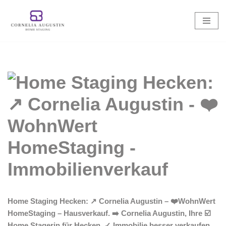
Zum
Inhalt
springen
Home Staging Hecken: ↗️ Cornelia Augustin – ❤️WohnWert
HomeStaging – Hausverkauf. ➡️ Cornelia Augustin, Ihre ☑️
Home Stagerin für Hecken. ✓ Immobilie besser verkaufen,