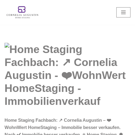
Zum
Inhalt
springen
Home Staging Fachbach: ↗️ Cornelia Augustin – ❤️
WohnWert HomeStaging – Immobilie besser verkaufen.
Nach ✔️ Immobilie besser verkaufen, ⭐ Home Staging, ✺