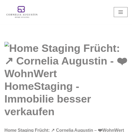
Zum
Inhalt
springen
Home Staging Frücht: ↗️ Cornelia Augustin – ❤️WohnWert