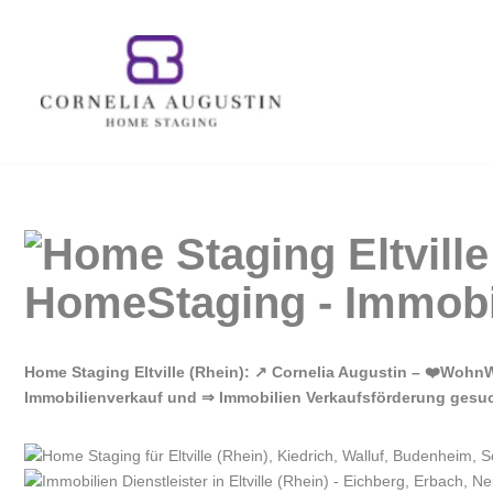
Zum
Inhalt
springen
Home Staging Eltville (Rhein): ↗️ Cornelia Augustin – ❤️Woh
Immobilienverkauf und ⇒ Immobilien Verkaufsförderung gesucht?