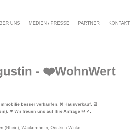
BER UNS
MEDIEN / PRESSE
PARTNER
KONTAKT
Projekte
Über uns
Medien / Presse
Partner
Kontakt
Immobilie besser verkaufen, ❌ Hausverkauf, ☑️
in). ❤ Wir freuen uns auf Ihre Anfrage ✉ ✔.