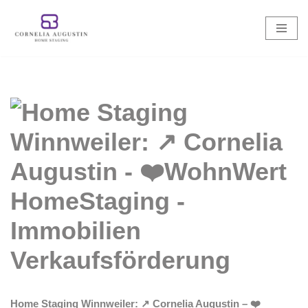
Zum
Inhalt
springen
Home Staging Winnweiler: ↗️ Cornelia Augustin – ❤️