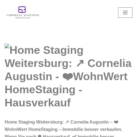
Zum
Inhalt
springen
Home Staging Weitersburg: ↗️ Cornelia Augustin – ❤️
WohnWert HomeStaging – Immobilie besser verkaufen.
Wenn Sie nach ✺ Hausverkauf, ✔️ Immobilie besser